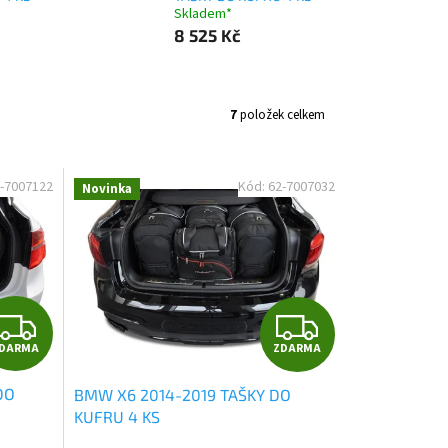
Skladem*
8 525 Kč
7
položek celkem
-7007122
Kód:
62-7007032
Novinka
Z
Z
DARMA
ZDARMA
D
D
DO
BMW X6 2014-2019 TAŠKY DO
A
A
KUFRU 4 KS