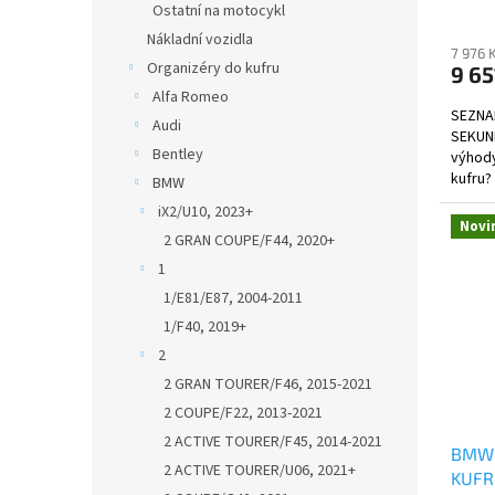
Ostatní na motocykl
Nákladní vozidla
7 976 
Organizéry do kufru
9 65
Alfa Romeo
SEZNA
Audi
SEKUND
Bentley
výhody
kufru?
BMW
iX2/U10, 2023+
Novi
2 GRAN COUPE/F44, 2020+
1
1/E81/E87, 2004-2011
1/F40, 2019+
2
2 GRAN TOURER/F46, 2015-2021
2 COUPE/F22, 2013-2021
2 ACTIVE TOURER/F45, 2014-2021
BMW 
2 ACTIVE TOURER/U06, 2021+
KUFR