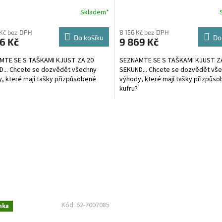
R
Skladem*
M
Kč bez DPH
8 156 Kč bez DPH
Do košíku
Do
6 Kč
9 869 Kč
A
MTE SE S TAŠKAMI KJUST ZA 20
SEZNAMTE SE S TAŠKAMI KJUST Z
... Chcete se dozvědět všechny
SEKUND... Chcete se dozvědět vš
, které mají tašky přizpůsobené
výhody, které mají tašky přizpůs
kufru?
Kód:
62-7007085
nka