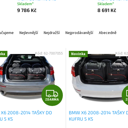
Skladem*
Skladem*
9 786 Kč
8 691 Kč
učujeme
Nejlevnější
Nejdražší
Nejprodávanější
Abecedně
Kód:
62-7007055
Kód:
62
nka
Novinka
Z
ZDARMA
Z
D
X6 2008-2014 TAŠKY DO
BMW X6 2008-2014 TAŠKY 
A
U 5 KS
KUFRU 5 KS