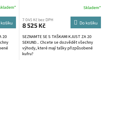
R
R
Skladem*
Skladem*
M
M
7 045 Kč bez DPH
 košíku
Do košíku
8 525 Kč
A
A
A 20
SEZNAMTE SE S TAŠKAMI KJUST ZA 20
echny
SEKUND... Chcete se dozvědět všechny
obené
výhody, které mají tašky přizpůsobené
kufru?