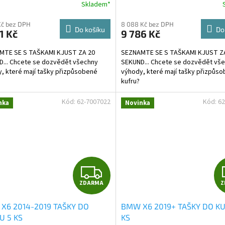
R
Skladem*
M
Kč bez DPH
8 088 Kč bez DPH
Do košíku
Do
1 Kč
9 786 Kč
A
MTE SE S TAŠKAMI KJUST ZA 20
SEZNAMTE SE S TAŠKAMI KJUST Z
... Chcete se dozvědět všechny
SEKUND... Chcete se dozvědět vš
, které mají tašky přizpůsobené
výhody, které mají tašky přizpůs
kufru?
Kód:
62-7007022
Kód:
62
nka
Novinka
Z
ZDARMA
Z
D
X6 2014-2019 TAŠKY DO
BMW X6 2019+ TAŠKY DO K
A
U 5 KS
KS