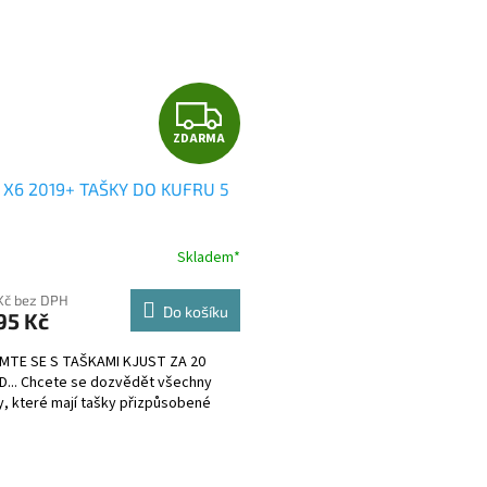
Z
ZDARMA
D
X6 2019+ TAŠKY DO KUFRU 5
A
R
Skladem*
M
Kč bez DPH
Do košíku
95 Kč
A
MTE SE S TAŠKAMI KJUST ZA 20
... Chcete se dozvědět všechny
, které mají tašky přizpůsobené
O