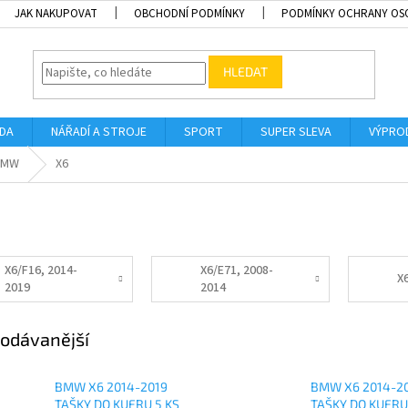
JAK NAKUPOVAT
OBCHODNÍ PODMÍNKY
PODMÍNKY OCHRANY OS
HLEDAT
ADA
NÁŘADÍ A STROJE
SPORT
SUPER SLEVA
VÝPRO
BMW
X6
X6/F16, 2014-
X6/E71, 2008-
X
2019
2014
odávanější
BMW X6 2014-2019
BMW X6 2014-2
TAŠKY DO KUFRU 5 KS
TAŠKY DO KUFRU