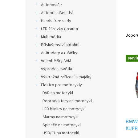
n
Autonosiče
e
Autopříslušenství
l
Hands free sady
Ř
LED žárovky do auta
a
Dopor
Multimédia
z
Příslušenství autohifi
e
Antiradary a rušičky
V
n
Novi
Volnoběžky AVM
ý
í
p
p
Výprodej - světla
i
r
Výstražná zařízení a majáky
s
o
Elektro pro motocykly
p
d
DVR na motocykl
r
u
Reproduktory na motocykl
o
k
d
t
LED blinkry na motocykl
u
ů
Alarmy na motocykl
BMW 
k
Spínače na motocykl
KUFR
t
USB/CL na motocykl
ů