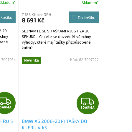
R
R
Skladem*
Skladem*
M
M
7 183 Kč bez DPH
 košíku
Do košíku
8 691 Kč
A
A
A 20
SEZNAMTE SE S TAŠKAMI KJUST ZA 20
echny
SEKUND... Chcete se dozvědět všechny
obené
výhody, které mají tašky přizpůsobené
kufru?
-7007084
Kód:
62-7007222
Novinka
Z
Z
DARMA
ZDARMA
D
D
UFRU 5
BMW X6 2008-2014 TAŠKY DO
A
A
KUFRU 4 KS