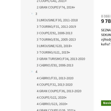
2 COUPE/G42, 2021+
2 GRAN COUPE\F74, 2024+
3
8 088 
9 78
3 LIMOUSINE/F30, 2011-2018
3 TOURING/F31, 2012-2019
SEZNA
3 COUPE/E92, 2006-2013
SEKUND
výhody
3 TOURING/E91, 2005-2013
kufru?
3 LIMOUSINE/G20, 2018+
3 TOURING/G21, 2019+
3 GRAN TURISMO/F34, 2013-2020
3 CABRIO/E93, 2006-2013
4
4 CABRIO/F33, 2013-2020
4 COUPE/F32, 2013-2020
4 GRAN COUPE/F36, 2013-2020
4 COUPE/G22, 2020+
Novi
4 CABRIO/G23, 2020+
4 GRAN COUPE/G26, 2021+