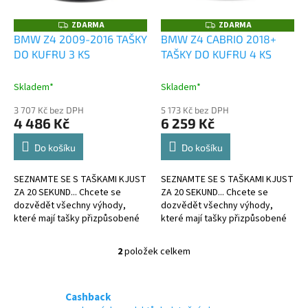
r
o
ZDARMA
ZDARMA
Z
Z
D
D
d
BMW Z4 2009-2016 TAŠKY
BMW Z4 CABRIO 2018+
A
A
u
DO KUFRU 3 KS
TAŠKY DO KUFRU 4 KS
R
R
M
M
k
A
A
t
Skladem*
Skladem*
ů
3 707 Kč bez DPH
5 173 Kč bez DPH
4 486 Kč
6 259 Kč
Do košíku
Do košíku
SEZNAMTE SE S TAŠKAMI KJUST
SEZNAMTE SE S TAŠKAMI KJUST
ZA 20 SEKUND... Chcete se
ZA 20 SEKUND... Chcete se
dozvědět všechny výhody,
dozvědět všechny výhody,
které mají tašky přizpůsobené
které mají tašky přizpůsobené
kufru?
kufru?
2
položek celkem
O
v
l
á
Cashback