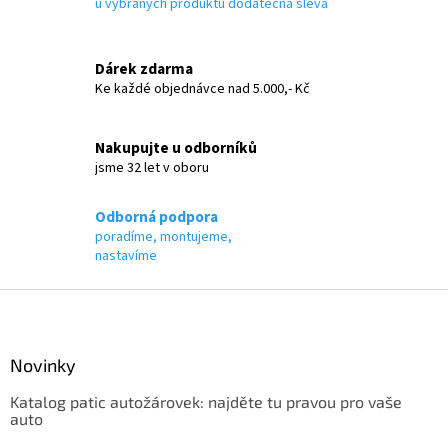
d
u vybraných produktů dodatečná sleva
a
c
í
Dárek zdarma
p
Ke každé objednávce nad 5.000,- Kč
r
v
k
Nakupujte u odborníků
y
jsme 32 let v oboru
v
ý
p
Odborná podpora
i
poradíme, montujeme,
s
nastavíme
u
Z
á
p
a
Novinky
t
Katalog patic autožárovek: najděte tu pravou pro vaše
í
auto