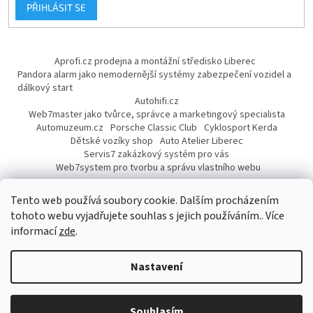
PŘIHLÁSIT SE
Aprofi.cz prodejna a montážní středisko Liberec
Pandora alarm jako nemodernější systémy zabezpečení vozidel a
dálkový start
Autohifi.cz
Web7master jako tvůrce, správce a marketingový specialista
Automuzeum.cz
Porsche Classic Club
Cyklosport Kerda
Dětské vozíky shop
Auto Atelier Liberec
Servis7 zakázkový systém pro vás
Web7system pro tvorbu a správu vlastního webu
Dárek
Tento web používá soubory cookie. Dalším procházením
tohoto webu vyjadřujete souhlas s jejich používáním.. Více
informací
zde
.
Vytvořil Shoptet
Nastavení
Copyright 2026
AUTOPROFI CZ
. Všechna práva vyhrazena.
Upravit
Souhlasím
nastavení cookies