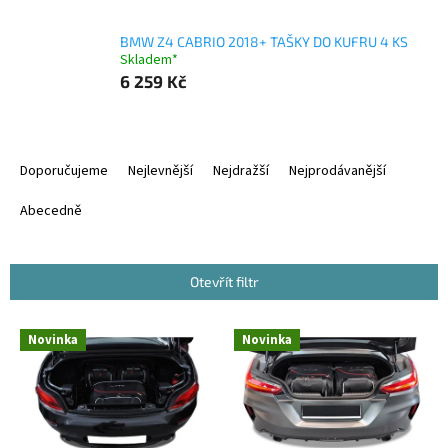
BMW Z4 CABRIO 2018+ TAŠKY DO KUFRU 4 KS
Skladem*
6 259 Kč
Ř
a
Doporučujeme
Nejlevnější
Nejdražší
Nejprodávanější
z
e
Abecedně
n
í
p
Otevřít filtr
r
o
V
Novinka
Novinka
d
ý
u
p
k
i
t
s
ů
p