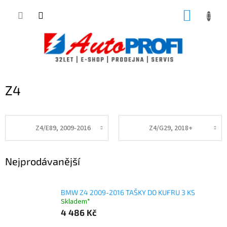
Přejít
NÁKUP
na
obsah
KOŠÍK
Z4
Z4/E89, 2009-2016
Z4/G29, 2018+
Nejprodávanější
BMW Z4 2009-2016 TAŠKY DO KUFRU 3 KS
Skladem*
4 486 Kč