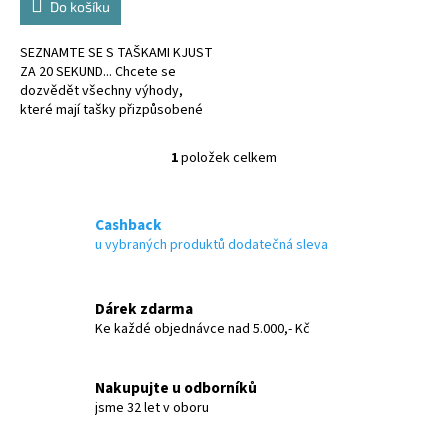
Do košíku
SEZNAMTE SE S TAŠKAMI KJUST
ZA 20 SEKUND... Chcete se
dozvědět všechny výhody,
které mají tašky přizpůsobené
kufru?
1
položek celkem
O
v
l
á
Cashback
d
u vybraných produktů dodatečná sleva
a
c
í
Dárek zdarma
p
Ke každé objednávce nad 5.000,- Kč
r
v
k
Nakupujte u odborníků
y
jsme 32 let v oboru
v
ý