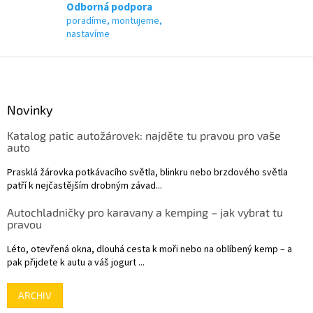
p
Odborná podpora
i
poradíme, montujeme,
s
nastavíme
u
Z
á
p
a
Novinky
t
Katalog patic autožárovek: najděte tu pravou pro vaše
í
auto
Prasklá žárovka potkávacího světla, blinkru nebo brzdového světla
patří k nejčastějším drobným závad...
Autochladničky pro karavany a kemping – jak vybrat tu
pravou
Léto, otevřená okna, dlouhá cesta k moři nebo na oblíbený kemp – a
pak přijdete k autu a váš jogurt ...
ARCHIV