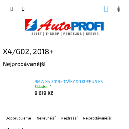
Přejít
NÁKUP
na
obsah
KOŠÍK
X4/G02, 2018+
Nejprodávanější
BMW X4 2018+ TAŠKY DO KUFRU 5 KS
Skladem*
9 619 Kč
Ř
a
Doporučujeme
Nejlevnější
Nejdražší
Nejprodávanější
z