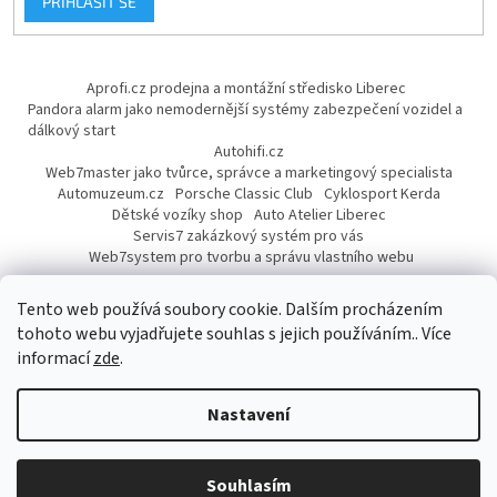
PŘIHLÁSIT SE
Aprofi.cz prodejna a montážní středisko Liberec
Pandora alarm jako nemodernější systémy zabezpečení vozidel a
dálkový start
Autohifi.cz
Web7master jako tvůrce, správce a marketingový specialista
Automuzeum.cz
Porsche Classic Club
Cyklosport Kerda
Dětské vozíky shop
Auto Atelier Liberec
Servis7 zakázkový systém pro vás
Web7system pro tvorbu a správu vlastního webu
Dárek
Tento web používá soubory cookie. Dalším procházením
tohoto webu vyjadřujete souhlas s jejich používáním.. Více
informací
zde
.
Vytvořil Shoptet
Nastavení
Copyright 2026
AUTOPROFI CZ
. Všechna práva vyhrazena.
Upravit
Souhlasím
nastavení cookies