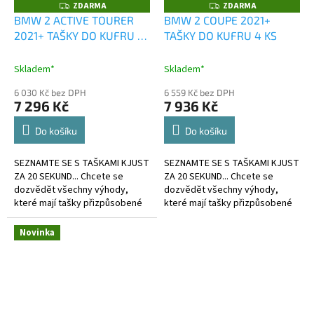
ZDARMA
ZDARMA
Z
Z
D
D
BMW 2 ACTIVE TOURER
BMW 2 COUPE 2021+
A
A
2021+ TAŠKY DO KUFRU 4
TAŠKY DO KUFRU 4 KS
R
R
M
M
KS
A
A
Skladem*
Skladem*
6 030 Kč bez DPH
6 559 Kč bez DPH
7 296 Kč
7 936 Kč
Do košíku
Do košíku
SEZNAMTE SE S TAŠKAMI KJUST
SEZNAMTE SE S TAŠKAMI KJUST
ZA 20 SEKUND... Chcete se
ZA 20 SEKUND... Chcete se
dozvědět všechny výhody,
dozvědět všechny výhody,
které mají tašky přizpůsobené
které mají tašky přizpůsobené
kufru?
kufru?
Novinka