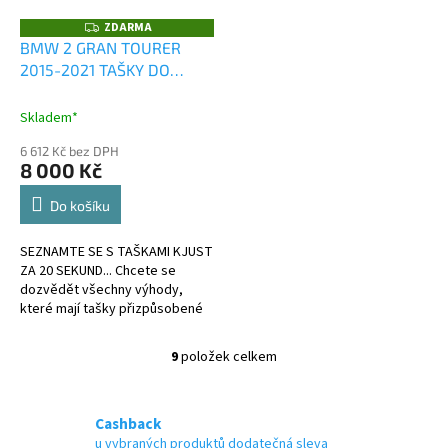
ZDARMA
Z
D
BMW 2 GRAN TOURER
A
2015-2021 TAŠKY DO
R
M
KUFRU 4 KS
A
Skladem*
6 612 Kč bez DPH
8 000 Kč
Do košíku
SEZNAMTE SE S TAŠKAMI KJUST
ZA 20 SEKUND... Chcete se
dozvědět všechny výhody,
které mají tašky přizpůsobené
kufru?
9
položek celkem
O
v
l
á
Cashback
d
u vybraných produktů dodatečná sleva