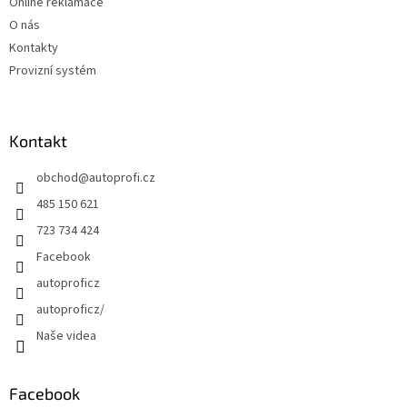
Online reklamace
O nás
Kontakty
Provizní systém
Kontakt
obchod
@
autoprofi.cz
485 150 621
723 734 424
Facebook
autoproficz
autoproficz/
Naše videa
Facebook