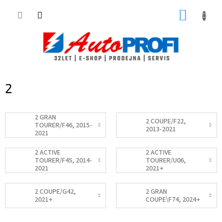
Přejít
NÁKUP
na
obsah
KOŠÍK
2
2 GRAN
2 COUPE/F22,
TOURER/F46, 2015-
2013-2021
2021
2 ACTIVE
2 ACTIVE
TOURER/F45, 2014-
TOURER/U06,
2021
2021+
2 COUPE/G42,
2 GRAN
2021+
COUPE\F74, 2024+