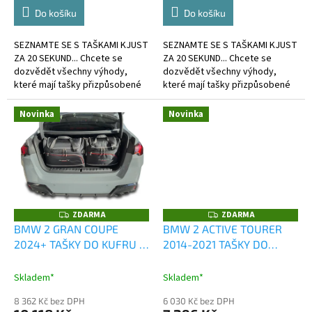
Do košíku
Do košíku
SEZNAMTE SE S TAŠKAMI KJUST
SEZNAMTE SE S TAŠKAMI KJUST
ZA 20 SEKUND... Chcete se
ZA 20 SEKUND... Chcete se
dozvědět všechny výhody,
dozvědět všechny výhody,
které mají tašky přizpůsobené
které mají tašky přizpůsobené
kufru?
kufru?
Novinka
Novinka
ZDARMA
ZDARMA
Z
Z
D
D
BMW 2 GRAN COUPE
BMW 2 ACTIVE TOURER
A
A
2024+ TAŠKY DO KUFRU 5
2014-2021 TAŠKY DO
R
R
M
M
KS
KUFRU 4 KS
A
A
Skladem*
Skladem*
8 362 Kč bez DPH
6 030 Kč bez DPH