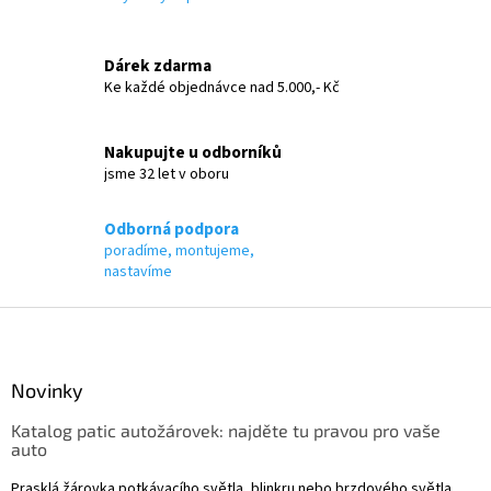
a
c
í
Dárek zdarma
p
Ke každé objednávce nad 5.000,- Kč
r
v
k
Nakupujte u odborníků
y
jsme 32 let v oboru
v
ý
p
Odborná podpora
i
poradíme, montujeme,
s
nastavíme
u
Z
á
p
a
Novinky
t
Katalog patic autožárovek: najděte tu pravou pro vaše
í
auto
Prasklá žárovka potkávacího světla, blinkru nebo brzdového světla