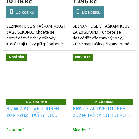
10 118 Kč
7 296 Kč
Do košíku
Do košíku
SEZNAMTE SE S TAŠKAMI KJUST
SEZNAMTE SE S TAŠKAMI KJUST
ZA 20 SEKUND... Chcete se
ZA 20 SEKUND... Chcete se
dozvědět všechny výhody,
dozvědět všechny výhody,
které mají tašky přizpůsobené
které mají tašky přizpůsobené
kufru?
kufru?
Novinka
Novinka
ZDARMA
ZDARMA
Z
Z
D
D
BMW 2 ACTIVE TOURER
BMW 2 ACTIVE TOURER
A
A
2014-2021 TAŠKY DO
2021+ TAŠKY DO KUFRU 4
R
R
M
M
KUFRU 4 KS
KS
A
A
Skladem*
Skladem*