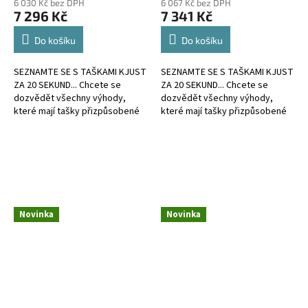
6 030 Kč bez DPH
6 067 Kč bez DPH
7 296 Kč
7 341 Kč
Do košíku
Do košíku
SEZNAMTE SE S TAŠKAMI KJUST
SEZNAMTE SE S TAŠKAMI KJUST
ZA 20 SEKUND... Chcete se
ZA 20 SEKUND... Chcete se
dozvědět všechny výhody,
dozvědět všechny výhody,
které mají tašky přizpůsobené
které mají tašky přizpůsobené
kufru?
kufru?
Novinka
Novinka