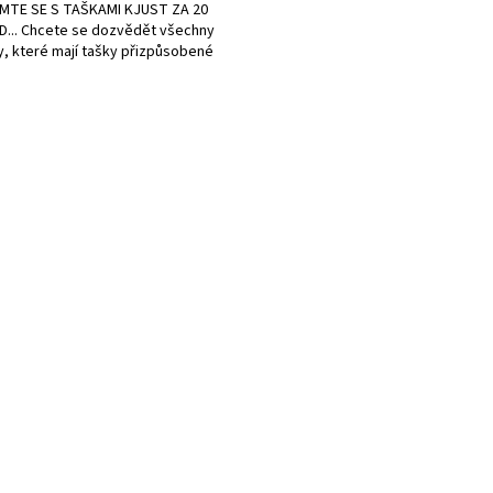
MTE SE S TAŠKAMI KJUST ZA 20
... Chcete se dozvědět všechny
, které mají tašky přizpůsobené
O
v
l
á
d
a
c
í
p
r
v
k
y
v
ý
p
i
s