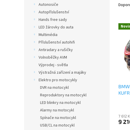
n
a
Autonosiče
Dopor
e
z
Autopříslušenství
l
e
Hands free sady
V
n
Novi
LED žárovky do auta
ý
í
Multimédia
p
p
i
r
Příslušenství autohifi
s
o
Antiradary a rušičky
p
d
Volnoběžky AVM
r
u
Výprodej - světla
o
k
Výstražná zařízení a majáky
d
t
Elektro pro motocykly
u
ů
BMW 
k
DVR na motocykl
KUFR
t
Reproduktory na motocykl
ů
LED blinkry na motocykl
Alarmy na motocykl
7 612 
Spínače na motocykl
9 21
USB/CL na motocykl