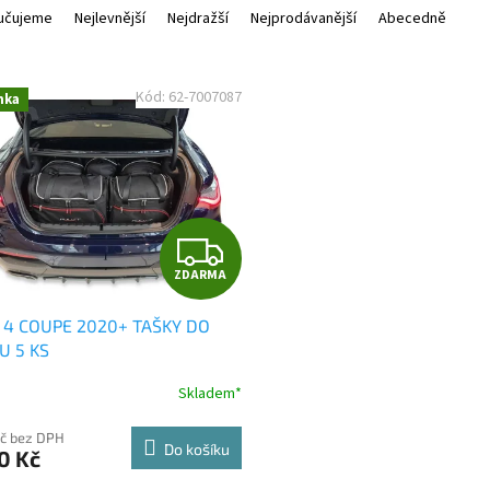
učujeme
Nejlevnější
Nejdražší
Nejprodávanější
Abecedně
Kód:
62-7007087
nka
Z
ZDARMA
D
4 COUPE 2020+ TAŠKY DO
A
U 5 KS
R
Skladem*
M
Kč bez DPH
Do košíku
0 Kč
A