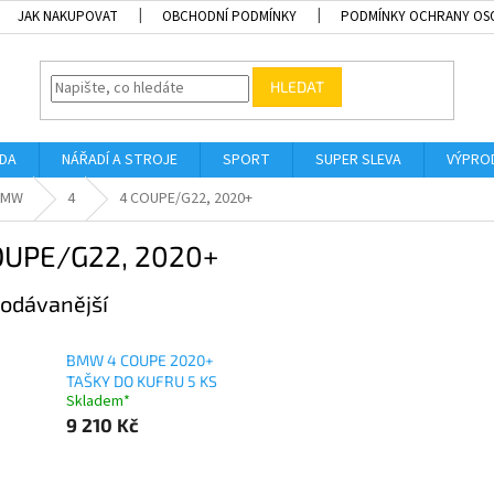
JAK NAKUPOVAT
OBCHODNÍ PODMÍNKY
PODMÍNKY OCHRANY OS
HLEDAT
ADA
NÁŘADÍ A STROJE
SPORT
SUPER SLEVA
VÝPRO
BMW
4
4 COUPE/G22, 2020+
OUPE/G22, 2020+
odávanější
BMW 4 COUPE 2020+
TAŠKY DO KUFRU 5 KS
Skladem*
9 210 Kč